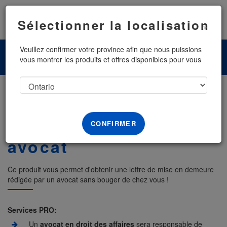
Menu
Sélectionner la localisation
×
Veuillez confirmer votre province afin que nous puissions
vous montrer les produits et offres disponibles pour vous
Envoyer une mise en
demeure avec un
CONFIRMER
avocat
Ce produit vous permet d'obtenir une lettre de mise en demeure
rédigée par un avocat sans bouger de chez vous !
Services PRO:
Un
avocat en droit des affaires
sera responsable de