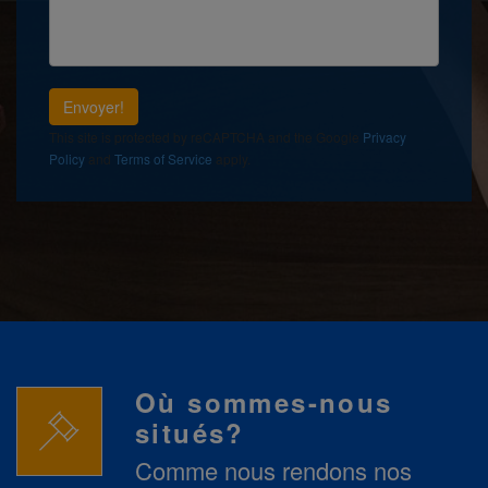
Envoyer!
This site is protected by reCAPTCHA and the Google
Privacy
Policy
and
Terms of Service
apply.
Où sommes-nous
situés?
Comme nous rendons nos