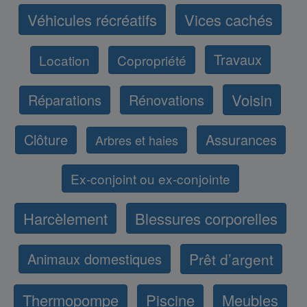
Véhicules récréatifs
Vices cachés
Travaux
Location
Copropriété
Voisin
Réparations
Rénovations
Clôture
Assurances
Arbres et haies
Ex-conjoint ou ex-conjointe
Harcèlement
Blessures corporelles
Animaux domestiques
Prêt d’argent
Thermopompe
Piscine
Meubles