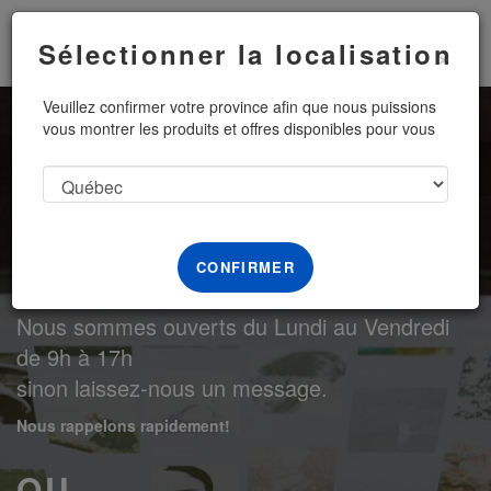
Menu
Sélectionner la localisation
×
Veuillez confirmer votre province afin que nous puissions
vous montrer les produits et offres disponibles pour vous
Communiquez avec
nous
CONFIRMER
+1 (855) 996-9695
Nous sommes ouverts du Lundi au Vendredi
de 9h à 17h
sinon laissez-nous un message.
Nous rappelons rapidement!
OU