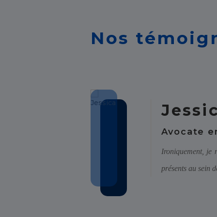
Nos témoig
Jessi
Avocate en
à sa manière à l'avancement de
Ironiquement, je 
présents au sein 