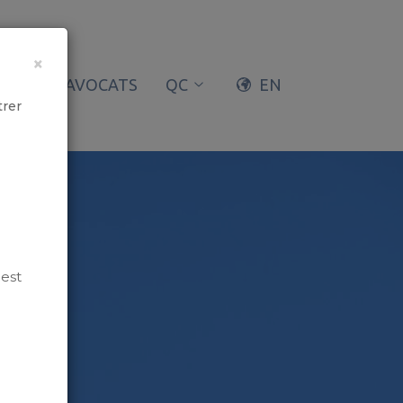
×
OCHE
AVOCATS
QC
EN
trer
d
uest
bles