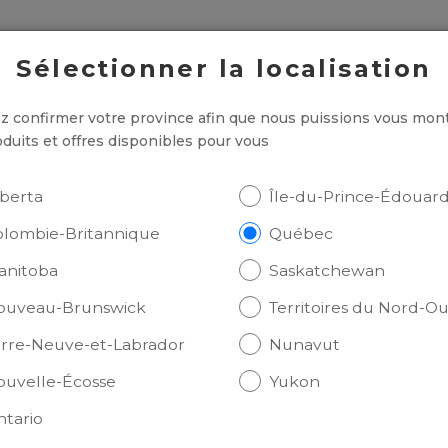
Sélectionner la localisation
TICULIERS
ENTREPRISES
AVOCAT DANS LA P
ez confirmer votre province afin que nous puissions vous mon
oduits et offres disponibles pour vous
lberta
Île-du-Prince-Édouar
olombie-Britannique
Québec
anitoba
Saskatchewan
ouveau-Brunswick
Territoires du Nord-O
s les postes disponi
erre-Neuve-et-Labrador
Nunavut
ouvelle-Écosse
Yukon
ntario