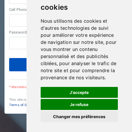
cookies
Cell Phone *
Nous utilisons des cookies et
d'autres technologies de suivi
Password *
pour améliorer votre expérience
de navigation sur notre site, pour
vous montrer un contenu
personnalisé et des publicités
ciblées, pour analyser le trafic de
notre site et pour comprendre la
Already have an account?
Login
provenance de nos visiteurs.
* Mandatory fields
J'accepte
This site is protected by reCAPTCHA and the Google
Privacy Policy
and
Je refuse
Terms of Service
apply.
Changer mes préférences